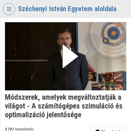
Fejléc kihagyása
Menü kihagyása
Tartalom kihagyása
Széchenyi István Egyetem aloldala
VIDEO
TORIUM
SZÉCHENYI
ISTVÁN
EGYETEM
Intézményi kezdőlap
Bejelentkezés
Intézményi felfedezés
Módszerek, amelyek megváltoztatják a
világot - A számítógépes szimuláció és
Kategóriák
optimalizáció jelentősége
Intézményi listák
2 797
megtekintés
Intézmények