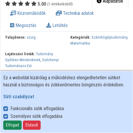
Alapadatok
5.00
(1 értékelésből)
Közreműködők
Közreműködők
Technikai adatok
Megosztás
Letöltés
Tulajdonos:
szurg
Kategóriák:
Számítógéptudomány
,
Matematika
Lejátszási listák:
Tudomány
Győrben Mindenkinek
,
Széchenyi
Tudományos Est
Az előadásban bemutatjuk a Széchenyi István Egyetemen
Ez a weboldal kizárólag a működéshez elengedhetetlen sütiket
működő, Magyarország legnagyobb ipari matematikai nemzetközi
használ a biztonságos és zökkenőmentes böngészés érdekében.
kutatócsoportját. A kutatás alapját az adja, hogy az ipari,
Süti szabályzat
gazdasági élet vezető szereplői a számítógépeket jelentős és
egyre nagyobb mértékben bevonják munkájukba komplex
Funkcionális sütik elfogadása
folyamatok valósághű szimulációjára, pl. bonyolult, költséges
Személyes sütik elfogadása
mérések kiváltására, majd a szimulációk alapján optimalizálásra.
Elfogad
Elutasít
Mindehhez a mindenkor legkorszerűbb, állandóan változó