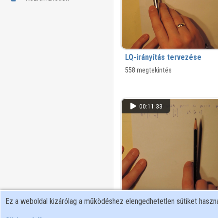
LQ-irányítás tervezése
558 megtekintés
00:11:33
Megfigyelő tervezése a Ba
Ez a weboldal kizárólag a működéshez elengedhetetlen sütiket hasz
algoritmussal