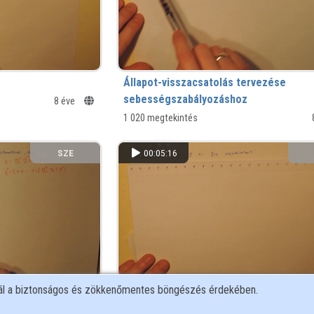
Állapot-visszacsatolás tervezése
sebességszabályozáshoz
8 éve
1 020 megtekintés
SZE
00:05:16
ss-Gura-
Állapot-visszacsatolás, a sajátértékek
nál a biztonságos és zökkenőmentes böngészés érdekében.
352 megtekintés