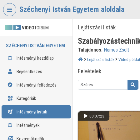
Fejléc kihagyása
Menü kihagyása
Tartalom kihagyása
Széchenyi István Egyetem aloldala
Lejátszási listák
VIDEO
TORIUM
Szabályozástechnik
SZÉCHENYI ISTVÁN EGYETEM
Tulajdonos:
Nemes Zsolt
Intézményi kezdőlap
Lejátszási listák
Videó példa
Felvételek
Bejelentkezés
Intézményi felfedezés
Kategóriák
Intézményi listák
00:07:23
Intézmények
Közreműködők