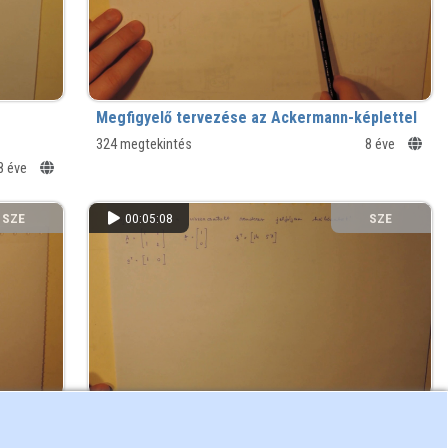
Megfigyelő tervezése az Ackermann-képlettel
324 megtekintés
8 éve
8 éve
SZE
00:05:08
SZE
Állapot-visszacsatolás jelfolyam hálózata
8 éve
347 megtekintés
8 éve