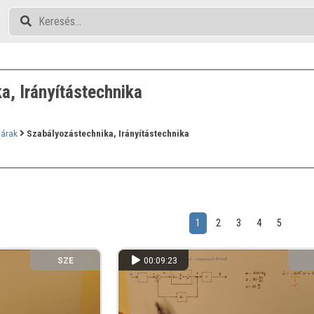
a, Irányítástechnika
tárak
Szabályozástechnika, Irányítástechnika
1
2
3
4
5
SZE
00:09:23