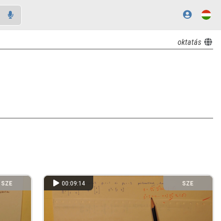
oktatás
SZE
00:09:14
SZE