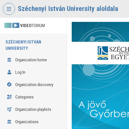
Skip header
Skip menu
Skip content
Széchenyi István University aloldala
VIDEO
TORIUM
SZÉCHENYI ISTVÁN
UNIVERSITY
Organization home
Log In
Organization discovery
Categories
Organization playlists
Organizations