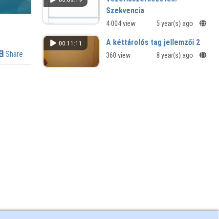
Szekvencia
4 004 view
5 year(s) ago
A kéttárolós tag jellemzői 2
00:11:11
Share
360 view
8 year(s) ago