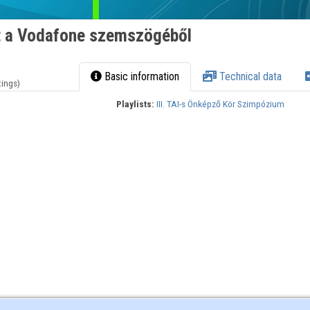
t a Vodafone szemszögéből
Basic information
Technical data
tings)
Playlists:
III. TAI-s Önképző Kör Szimpózium