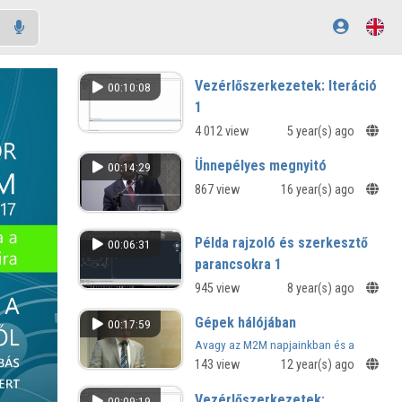
Vezérlőszerkezetek: Iteráció
00:10:08
1
4 012 view
5 year(s) ago
Ünnepélyes megnyitó
00:14:29
867 view
16 year(s) ago
Példa rajzoló és szerkesztő
00:06:31
parancsokra 1
945 view
8 year(s) ago
Gépek hálójában
00:17:59
Avagy az M2M napjainkban és a
jövőben
143 view
12 year(s) ago
Vezérlőszerkezetek:
00:09:19