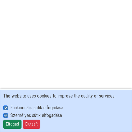
Contributors
The website uses cookies to improve the quality of services.
Funkcionális sütik elfogadása
Személyes sütik elfogadása
User Policy
Adatkezelési tájékoztató (en)
Elfogad
Elutasít
Cookie Policy