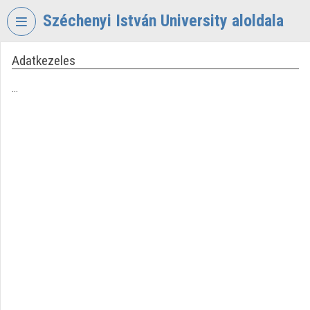
Skip header
Skip menu
Skip content
Széchenyi István University aloldala
Adatkezeles
VIDEO
TORIUM
...
SZÉCHENYI
ISTVÁN
UNIVERSITY
Organization home
Log In
Organization discovery
Categories
Organization playlists
Organizations