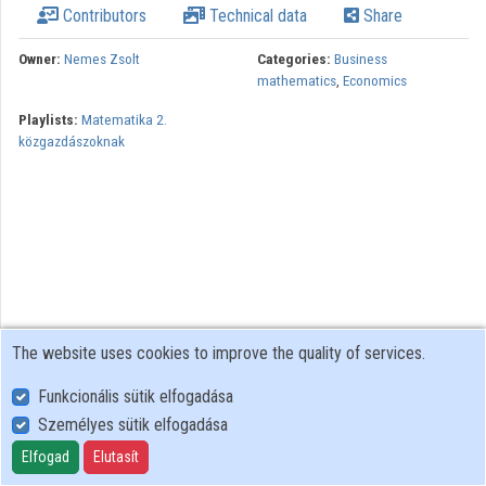
Contributors
Technical data
Share
Contributors
Owner:
Nemes Zsolt
Categories:
Business
mathematics
,
Economics
Playlists:
Matematika 2.
közgazdászoknak
The website uses cookies to improve the quality of services.
Funkcionális sütik elfogadása
Személyes sütik elfogadása
User Policy
Adatkezelési tájékoztató (en)
Elfogad
Elutasít
Cookie Policy