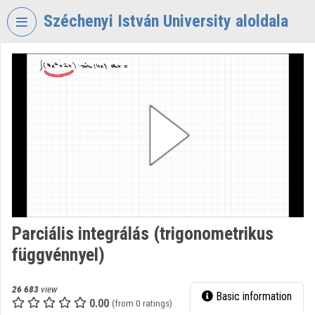
Skip header
Skip menu
Skip content
Széchenyi István University aloldala
VIDEO
TORIUM
SZÉCHENYI
ISTVÁN
UNIVERSITY
Organization home
Log In
Organization discovery
Parciális integrálás (trigonometrikus
függvénnyel)
Categories
Organization playlists
26 683
view
Basic information
0.00
(from 0 ratings)
Organizations