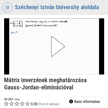
Skip header
Skip menu
Skip content
Széchenyi István University aloldala
VIDEO
TORIUM
SZÉCHENYI
ISTVÁN
UNIVERSITY
Organization home
Log In
Organization discovery
Mátrix inverzének meghatározása
Gauss-Jordan-eliminációval
Categories
Organization playlists
20 287
view
Basic information
0.00
(from 0 ratings)
Organizations