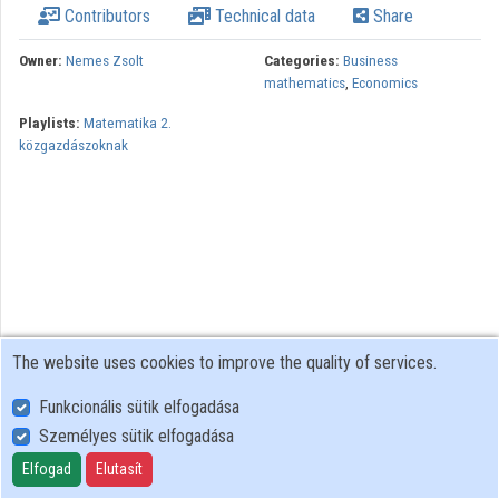
Contributors
Technical data
Share
Contributors
Owner:
Nemes Zsolt
Categories:
Business
mathematics
,
Economics
Playlists:
Matematika 2.
közgazdászoknak
The website uses cookies to improve the quality of services.
Funkcionális sütik elfogadása
Személyes sütik elfogadása
User Policy
Adatkezelési tájékoztató (en)
Elfogad
Elutasít
Cookie Policy