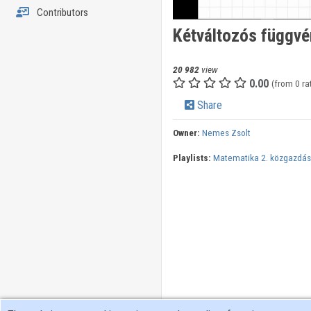
Contributors
Kétváltozós függvé
20 982
view
0.00
(from 0 ra
Share
Owner:
Nemes Zsolt
Playlists:
Matematika 2. közgazdá