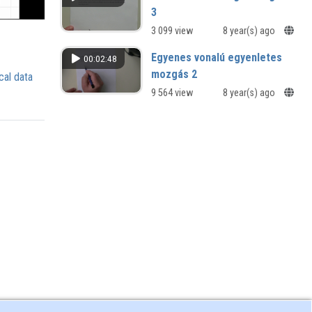
3
3 099 view
8 year(s) ago
Egyenes vonalú egyenletes
00:02:48
mozgás 2
cal data
9 564 view
8 year(s) ago