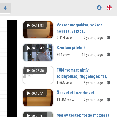
Vektor megadása, vektor
00:13:53
hossza, vektor
irányegységvektora
9 914 view
7 year(s) ago
Színtani játékok
00:48:47
364 view
12 year(s) ago
Földnyomás: aktív
00:06:38
földnyomás, függőleges fal,
vízszintes térszín, Rankine
1 666 view
6 year(s) ago
szerint
Összetett szerkezet
00:13:51
11 461 view
7 year(s) ago
Merev testek forgó mozgása
00:03:47