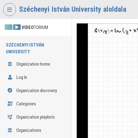
Skip header
Skip menu
Skip content
Széchenyi István University aloldala
VIDEO
TORIUM
SZÉCHENYI ISTVÁN
UNIVERSITY
Organization home
Log In
Organization discovery
Categories
Organization playlists
Organizations