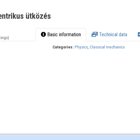
entrikus ütközés
Basic information
Technical data
tings)
Categories:
Physics
,
Classical mechanics