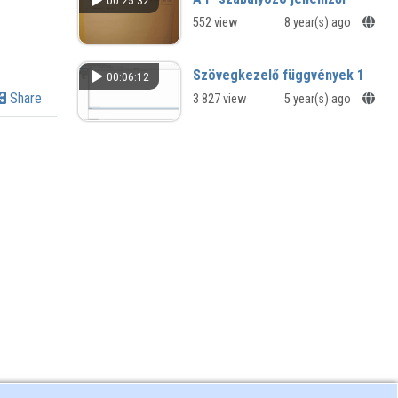
00:25:32
552 view
8 year(s) ago
Szövegkezelő függvények 1
00:06:12
Share
3 827 view
5 year(s) ago