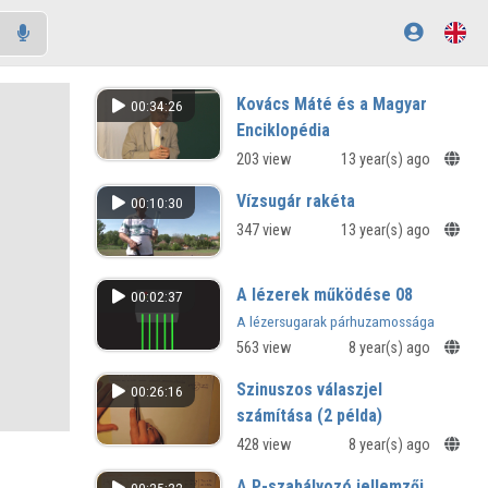
Kovács Máté és a Magyar
00:34:26
Enciklopédia
203 view
13 year(s) ago
Vízsugár rakéta
00:10:30
347 view
13 year(s) ago
A lézerek működése 08
00:02:37
A lézersugarak párhuzamossága
563 view
8 year(s) ago
Szinuszos válaszjel
00:26:16
számítása (2 példa)
428 view
8 year(s) ago
A P-szabályozó jellemzői