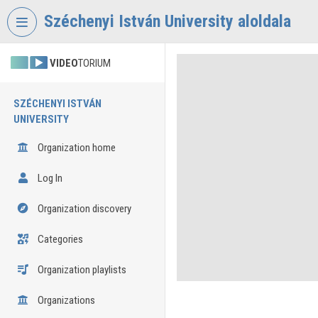
Skip header
Skip menu
Skip content
Széchenyi István University aloldala
VIDEO
TORIUM
SZÉCHENYI ISTVÁN
UNIVERSITY
Organization home
Log In
Organization discovery
Categories
Organization playlists
Organizations