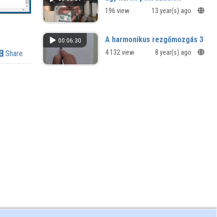
196 view
13 year(s) ago
A harmonikus rezgőmozgás 3
00:06:30
4 132 view
8 year(s) ago
Share