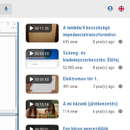
A lambda/4 hosszúságú
00:11:35
impedanciatranszformátor
elve
695 view
8 year(s) ago
Szöveg- és
00:05:53
kiadványszerkesztés: Élőfej
52 905 view
8 year(s) ago
Elektromos tér 1.
00:05:43
491 view
7 year(s) ago
A mi házunk (játékvezetés)
00:15:16
114 view
6 year(s) ago
Egy húron penrezdülök
00:05:01