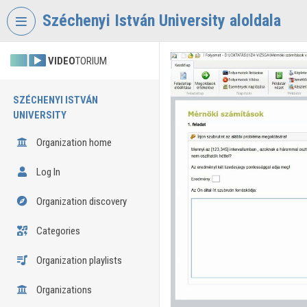
Skip header
Skip menu
Skip content
Széchenyi István University aloldala
VIDEO
TORIUM
SZÉCHENYI ISTVÁN
UNIVERSITY
Organization home
Log In
Organization discovery
Categories
Organization playlists
Organizations