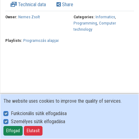
Technical data
Share
Contributors
Owner:
Nemes Zsolt
Categories:
Informatics
,
Programming
,
Computer
technology
Playlists:
Programozás alapjai
The website uses cookies to improve the quality of services.
Funkcionális sütik elfogadása
Személyes sütik elfogadása
User Policy
Adatkezelési tájékoztató (en)
Elfogad
Elutasít
Cookie Policy