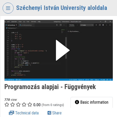
Skip header
Skip menu
Skip content
Széchenyi István University aloldala
VIDEO
TORIUM
SZÉCHENYI
ISTVÁN
UNIVERSITY
Organization home
Log In
Organization discovery
Programozás alapjai - Függvények
Categories
778
view
Basic information
0.00
Organization playlists
(from 0 ratings)
Technical data
Share
Organizations