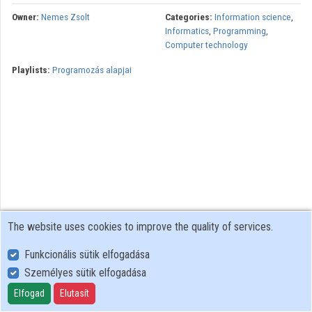
Owner:
Nemes Zsolt
Categories:
Information science
,
Contributors
Informatics
,
Programming
,
Computer technology
Playlists:
Programozás alapjai
The website uses cookies to improve the quality of services.
Funkcionális sütik elfogadása
Személyes sütik elfogadása
User Policy
Adatkezelési tájékoztató (en)
Elfogad
Elutasít
Cookie Policy