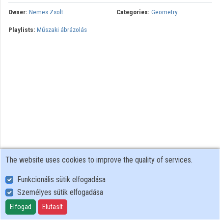
Owner:
Nemes Zsolt
Categories:
Geometry
Contributors
Playlists:
Műszaki ábrázolás
The website uses cookies to improve the quality of services.
Funkcionális sütik elfogadása
Személyes sütik elfogadása
User Policy
Adatkezelési tájékoztató (en)
Elfogad
Elutasít
Cookie Policy