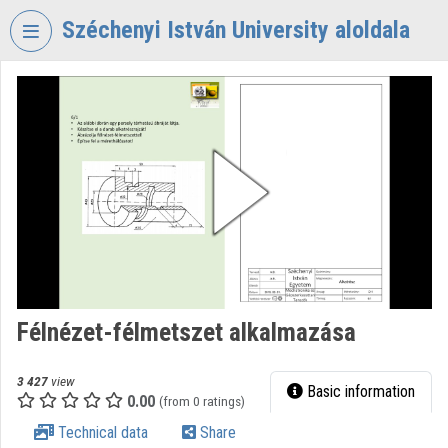
Skip header
Skip menu
Skip content
Széchenyi István University aloldala
VIDEO
TORIUM
SZÉCHENYI
ISTVÁN
UNIVERSITY
Organization home
Log In
Organization discovery
Félnézet-félmetszet alkalmazása
Categories
3 427
view
Basic information
0.00
Organization playlists
(from 0 ratings)
Technical data
Share
Organizations