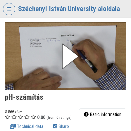
Skip header
Skip menu
Skip content
Széchenyi István University aloldala
VIDEO
TORIUM
SZÉCHENYI
ISTVÁN
UNIVERSITY
Organization home
Log In
Organization discovery
pH-számítás
Categories
3 569
view
Basic information
0.00
Organization playlists
(from 0 ratings)
Technical data
Share
Organizations