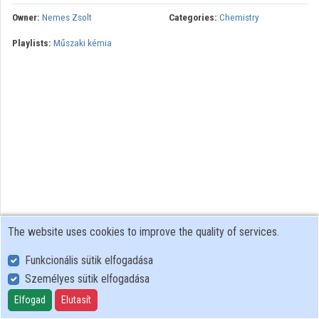
Owner:
Nemes Zsolt
Categories:
Chemistry
Contributors
Playlists:
Műszaki kémia
The website uses cookies to improve the quality of services.
Funkcionális sütik elfogadása
Személyes sütik elfogadása
User Policy
Adatkezelési tájékoztató (en)
Elfogad
Elutasít
Cookie Policy