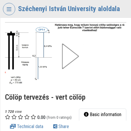
Skip header
Skip menu
Skip content
Széchenyi István University aloldala
VIDEO
TORIUM
SZÉCHENYI
ISTVÁN
UNIVERSITY
Organization home
Log In
Organization discovery
Cölöp tervezés - vert cölöp
Categories
1 720
view
Basic information
0.00
Organization playlists
(from 0 ratings)
Technical data
Share
Organizations