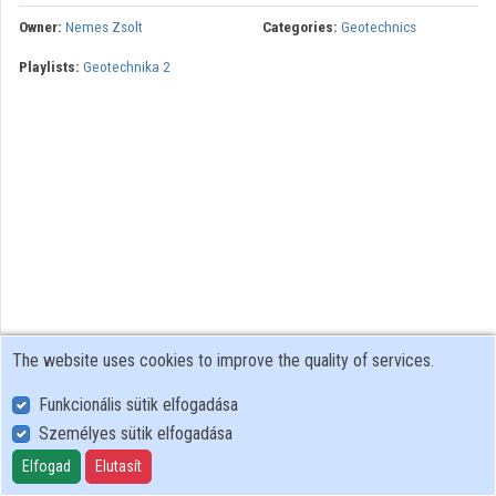
Owner:
Nemes Zsolt
Categories:
Geotechnics
Contributors
Playlists:
Geotechnika 2
The website uses cookies to improve the quality of services.
Funkcionális sütik elfogadása
Személyes sütik elfogadása
User Policy
Adatkezelési tájékoztató (en)
Elfogad
Elutasít
Cookie Policy