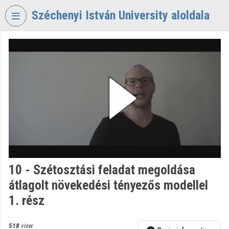
Skip header
Skip menu
Skip content
Széchenyi István University aloldala
VIDEO
TORIUM
SZÉCHENYI
ISTVÁN
UNIVERSITY
Organization home
Log In
Organization discovery
10 - Szétosztási feladat megoldása
átlagolt növekedési tényezős modellel
Categories
1. rész
Organization playlists
518
view
Organizations