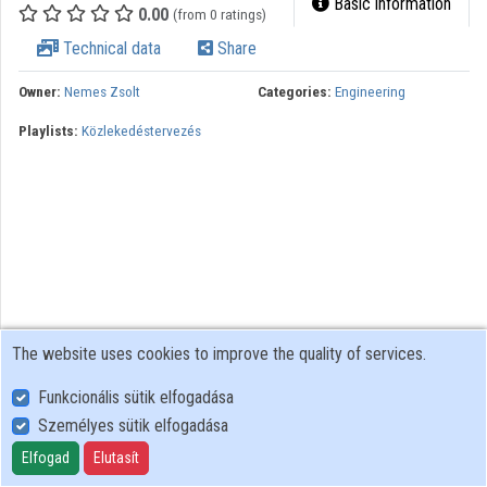
Basic information
0.00
(from 0 ratings)
Contributors
Technical data
Share
Owner:
Nemes Zsolt
Categories:
Engineering
Playlists:
Közlekedéstervezés
The website uses cookies to improve the quality of services.
Funkcionális sütik elfogadása
Személyes sütik elfogadása
User Policy
Adatkezelési tájékoztató (en)
Elfogad
Elutasít
Cookie Policy