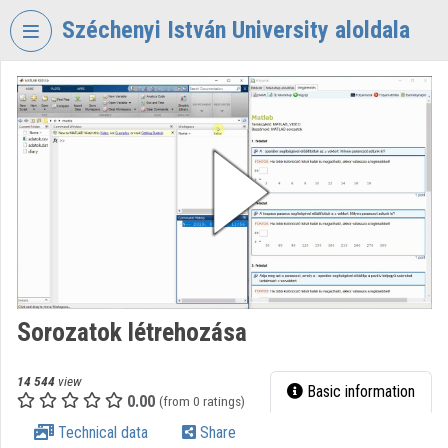
Skip header
Skip menu
Skip content
Széchenyi István University aloldala
VIDEO
TORIUM
SZÉCHENYI
ISTVÁN
UNIVERSITY
Organization home
Log In
Organization discovery
Sorozatok létrehozása
Categories
14 544
view
Basic information
0.00
Organization playlists
(from 0 ratings)
Technical data
Share
Organizations