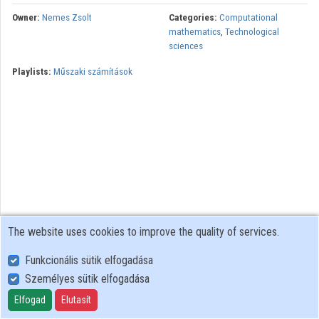
Owner:
Nemes Zsolt
Categories:
Computational
Contributors
mathematics
,
Technological
sciences
Playlists:
Műszaki számítások
The website uses cookies to improve the quality of services.
Funkcionális sütik elfogadása
Személyes sütik elfogadása
User Policy
Adatkezelési tájékoztató (en)
Elfogad
Elutasít
Cookie Policy