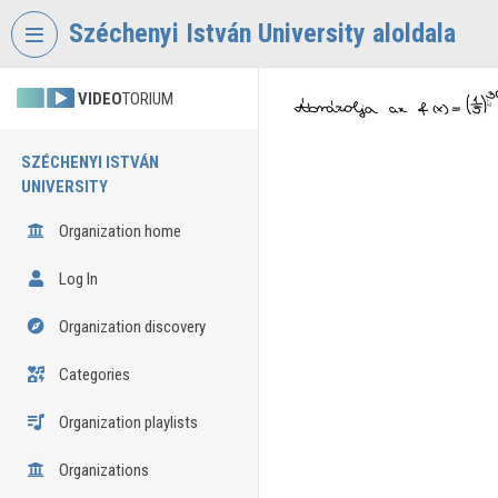
Skip header
Skip menu
Skip content
Széchenyi István University aloldala
VIDEO
TORIUM
SZÉCHENYI ISTVÁN
UNIVERSITY
Organization home
Log In
Organization discovery
Categories
Organization playlists
Organizations