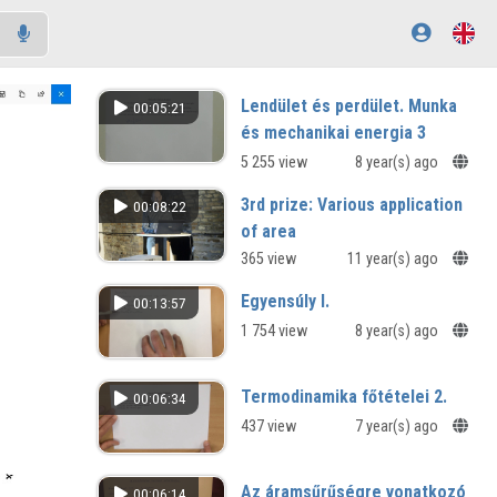
Lendület és perdület. Munka
00:05:21
és mechanikai energia 3
5 255 view
8 year(s) ago
3rd prize: Various application
00:08:22
of area
MILD HOME and Eco Green Village in
365 view
11 year(s) ago
Tatabánya architectural competition
Egyensúly I.
00:13:57
of ideas
1 754 view
8 year(s) ago
Termodinamika főtételei 2.
00:06:34
437 view
7 year(s) ago
Az áramsűrűségre vonatkozó
00:06:14