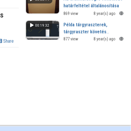
határfeltétel általánosítása
is
869 view
8 year(s) ago
Példa tárgyraszterek,
00:19:32
tárgyraszter követés
használatára
877 view
8 year(s) ago
Share