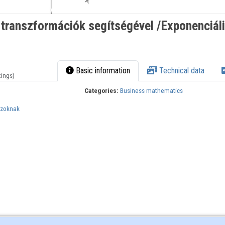
transzformációk segítségével /Exponenciál
Basic information
Technical data
tings)
Categories:
Business mathematics
szoknak