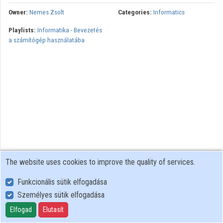
Owner:
Nemes Zsolt
Categories:
Informatics
Contributors
Playlists:
Informatika - Bevezetés
a számítógép használatába
The website uses cookies to improve the quality of services.
Funkcionális sütik elfogadása
Személyes sütik elfogadása
User Policy
Adatkezelési tájékoztató (en)
Elfogad
Elutasít
Cookie Policy