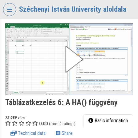
Skip header
Skip menu
Skip content
Széchenyi István University aloldala
VIDEO
TORIUM
SZÉCHENYI
ISTVÁN
UNIVERSITY
Organization home
Log In
Organization discovery
Táblázatkezelés 6: A HA() függvény
Categories
72 089
view
Basic information
0.00
Organization playlists
(from 0 ratings)
Technical data
Share
Organizations