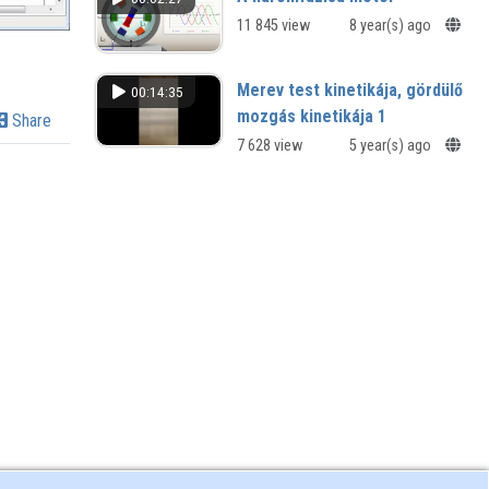
11 845 view
8 year(s) ago
Merev test kinetikája, gördülő
00:14:35
mozgás kinetikája 1
Share
7 628 view
5 year(s) ago