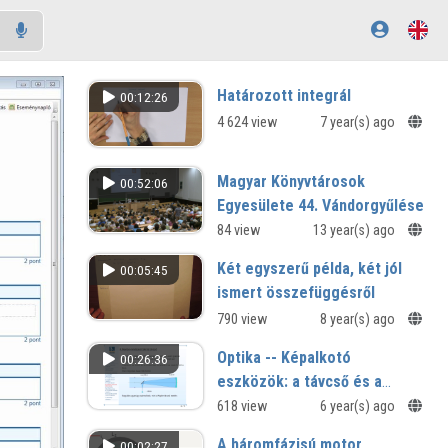
Határozott integrál
00:12:26
4 624 view
7 year(s) ago
Magyar Könyvtárosok
00:52:06
Egyesülete 44. Vándorgyűlése
Záró plenáris ülés
84 view
13 year(s) ago
Két egyszerű példa, két jól
00:05:45
ismert összefüggésről
790 view
8 year(s) ago
Optika -- Képalkotó
00:26:36
eszközök: a távcső és a
mikroszkóp működésének
618 view
6 year(s) ago
alapjai
A háromfázisú motor
00:02:27