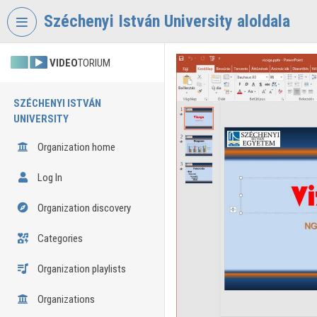
Skip header
Skip menu
Skip content
Széchenyi István University aloldala
VIDEO
TORIUM
SZÉCHENYI ISTVÁN
UNIVERSITY
Organization home
Log In
Organization discovery
Categories
Organization playlists
Organizations