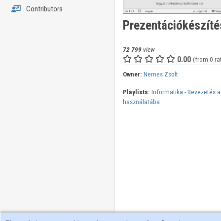
Contributors
Prezentációkészítés
72 799
view
0.00
(from 0 ra
Owner:
Nemes Zsolt
Playlists:
Informatika - Bevezetés 
használatába