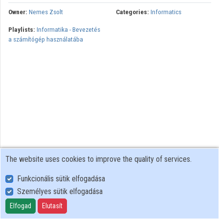
Owner:
Nemes Zsolt
Categories:
Informatics
Contributors
Playlists:
Informatika - Bevezetés
a számítógép használatába
The website uses cookies to improve the quality of services.
Funkcionális sütik elfogadása
Személyes sütik elfogadása
User Policy
Adatkezelési tájékoztató (en)
Elfogad
Elutasít
Cookie Policy