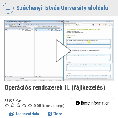
Skip header
Skip menu
Skip content
Széchenyi István University aloldala
VIDEO
TORIUM
SZÉCHENYI
ISTVÁN
UNIVERSITY
Organization home
Log In
Organization discovery
Operációs rendszerek II. (fájlkezelés)
Categories
75 027
view
Basic information
0.00
Organization playlists
(from 0 ratings)
Technical data
Share
Organizations