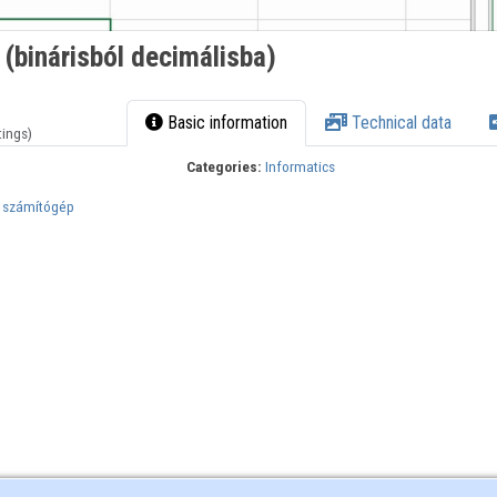
(binárisból decimálisba)
Basic information
Technical data
tings)
Categories:
Informatics
a számítógép