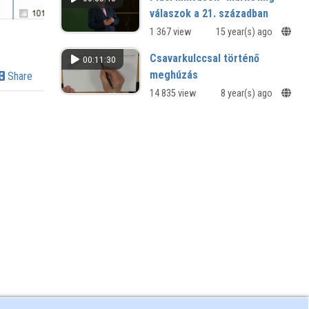
válaszok a 21. században
1 367 view
15 year(s) ago
Csavarkulccsal történő
00:11:30
meghúzás
Share
14 835 view
8 year(s) ago