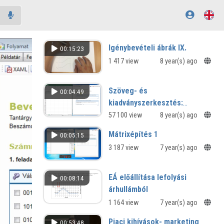
Igénybevételi ábrák IX.
00:15:23
1 417 view
8 year(s) ago
Szöveg- és
00:04:49
kiadványszerkesztés:
Ívszámítás, szedéstükör,
57 100 view
8 year(s) ago
margók
Mátrixépítés 1
00:05:15
3 187 view
7 year(s) ago
EÁ előállítása lefolyási
00:08:14
árhullámból
1 164 view
7 year(s) ago
Piaci kihívások- marketing
00:53:48