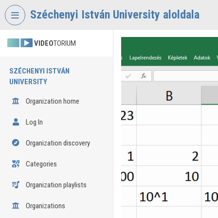
Skip header
Skip menu
Skip content
Széchenyi István University aloldala
VIDEO
TORIUM
SZÉCHENYI ISTVÁN
UNIVERSITY
Organization home
Log In
Organization discovery
Categories
Organization playlists
Organizations