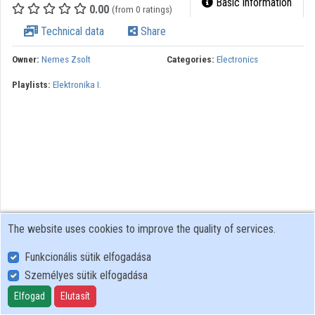
Basic information
0.00
(from 0 ratings)
Contributors
Technical data
Share
Owner:
Nemes Zsolt
Categories:
Electronics
Playlists:
Elektronika I.
The website uses cookies to improve the quality of services.
Funkcionális sütik elfogadása
Személyes sütik elfogadása
User Policy
Adatkezelési tájékoztató (en)
Elfogad
Elutasít
Cookie Policy