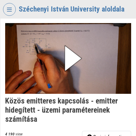
Skip header
Skip menu
Skip content
Széchenyi István University aloldala
VIDEO
TORIUM
SZÉCHENYI
ISTVÁN
UNIVERSITY
Organization home
Log In
Organization discovery
Közös emitteres kapcsolás - emitter
hidegített - üzemi paramétereinek
Categories
számítása
Organization playlists
4 190
view
Organizations