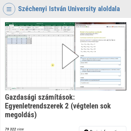
Skip header
Skip menu
Skip content
Széchenyi István University aloldala
VIDEO
TORIUM
SZÉCHENYI
ISTVÁN
UNIVERSITY
Organization home
Log In
Organization discovery
Gazdasági számítások:
Egyenletrendszerek 2 (végtelen sok
Categories
megoldás)
Organization playlists
79 322
view
Organizations