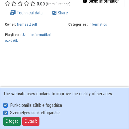
Basic information
0.00
(from 0 ratings)
Contributors
Technical data
Share
Owner:
Nemes Zsolt
Categories:
Informatics
Playlists:
Üzleti informatikai
ezközök
The website uses cookies to improve the quality of services.
Funkcionális sütik elfogadása
Személyes sütik elfogadása
User Policy
Adatkezelési tájékoztató (en)
Elfogad
Elutasít
Cookie Policy