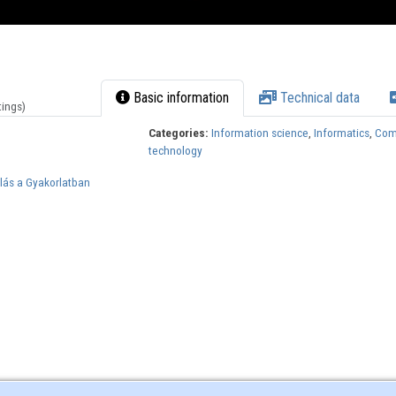
Basic information
Technical data
tings)
Categories:
Information science
,
Informatics
,
Com
technology
lás a Gyakorlatban