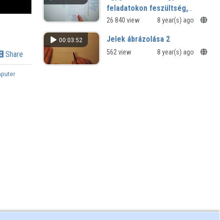
feladatokon feszültség,
áram, teljesítmény számítása,
26 840 view
8 year(s) ago
adott elemeken 1
Jelek ábrázolása 2
00:03:52
562 view
8 year(s) ago
Share
puter