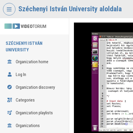
Skip header
Skip menu
Skip content
Széchenyi István University aloldala
VIDEO
TORIUM
SZÉCHENYI ISTVÁN
UNIVERSITY
Organization home
Log In
Organization discovery
Categories
Organization playlists
Organizations