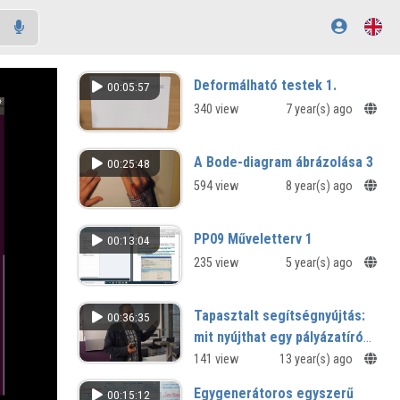
Deformálható testek 1.
00:05:57
340 view
7 year(s) ago
A Bode-diagram ábrázolása 3
00:25:48
594 view
8 year(s) ago
PP09 Műveletterv 1
00:13:04
235 view
5 year(s) ago
Tapasztalt segítségnyújtás:
00:36:35
mit nyújthat egy pályázatíró
cég a könyvtáraknak?
141 view
13 year(s) ago
Egygenerátoros egyszerű
00:15:12