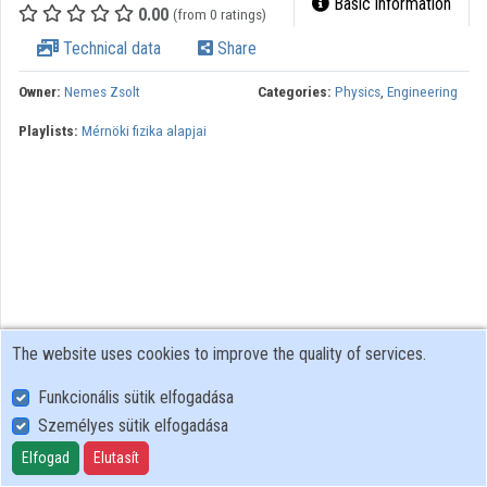
Basic information
0.00
(from 0 ratings)
Contributors
Technical data
Share
Owner:
Nemes Zsolt
Categories:
Physics
,
Engineering
Playlists:
Mérnöki fizika alapjai
The website uses cookies to improve the quality of services.
Funkcionális sütik elfogadása
Személyes sütik elfogadása
User Policy
Adatkezelési tájékoztató (en)
Elfogad
Elutasít
Cookie Policy