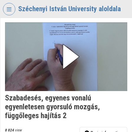
Skip header
Skip menu
Skip content
Széchenyi István University aloldala
VIDEO
TORIUM
SZÉCHENYI
ISTVÁN
UNIVERSITY
Organization home
Log In
Organization discovery
Szabadesés, egyenes vonalú
egyenletesen gyorsuló mozgás,
Categories
függőleges hajítás 2
Organization playlists
8 824
view
Organizations