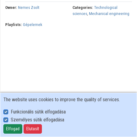
Owner:
Nemes Zsolt
Categories:
Technological
Contributors
sciences
,
Mechanical engineering
Playlists:
Gépelemek
The website uses cookies to improve the quality of services.
Funkcionális sütik elfogadása
Személyes sütik elfogadása
User Policy
Adatkezelési tájékoztató (en)
Elfogad
Elutasít
Cookie Policy