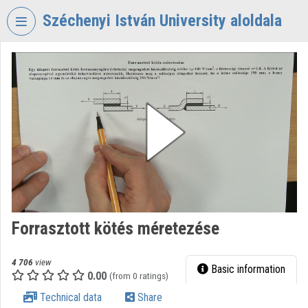
Skip header
Skip menu
Skip content
Széchenyi István University aloldala
VIDEO
TORIUM
SZÉCHENYI
ISTVÁN
UNIVERSITY
Organization home
Log In
Organization discovery
Forrasztott kötés méretezése
Categories
4 706
view
Basic information
0.00
Organization playlists
(from 0 ratings)
Technical data
Share
Organizations