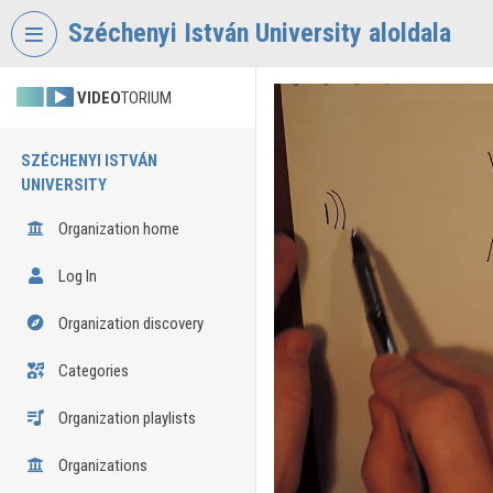
Skip header
Skip menu
Skip content
Széchenyi István University aloldala
VIDEO
TORIUM
SZÉCHENYI ISTVÁN
UNIVERSITY
Organization home
Log In
Organization discovery
Categories
Organization playlists
Organizations