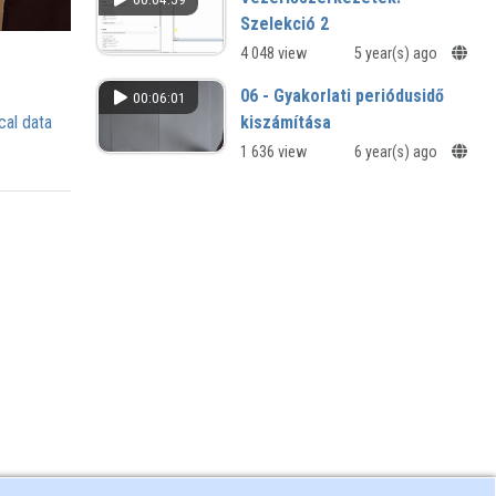
Szelekció 2
4 048 view
5 year(s) ago
06 - Gyakorlati periódusidő
00:06:01
cal data
kiszámítása
1 636 view
6 year(s) ago