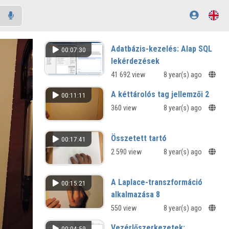
Adatbázis-kezelés: Alap SQL
00:07:30
lekérdezések
41 692 view
8 year(s) ago
A kéttárolós tag jellemzői 2
00:11:11
360 view
8 year(s) ago
Összetett tartó
00:17:41
2 590 view
8 year(s) ago
A Laplace-transzformáció
00:15:21
alkalmazása 8
550 view
8 year(s) ago
Vezérlőszerkezetek:
00:04:59