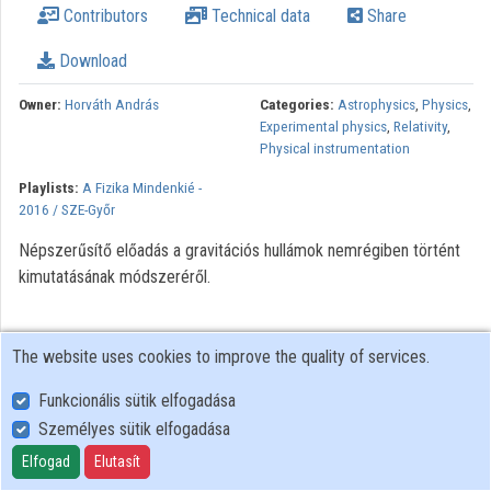
Contributors
Technical data
Share
Contributors
Download
Owner:
Horváth András
Categories:
Astrophysics
,
Physics
,
Experimental physics
,
Relativity
,
Physical instrumentation
Playlists:
A Fizika Mindenkié -
2016 / SZE-Győr
Népszerűsítő előadás a gravitációs hullámok nemrégiben történt
kimutatásának módszeréről.
The website uses cookies to improve the quality of services.
Funkcionális sütik elfogadása
Személyes sütik elfogadása
User Policy
Adatkezelési tájékoztató (en)
Elfogad
Elutasít
Cookie Policy