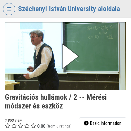
Skip header
Skip menu
Skip content
Széchenyi István University aloldala
VIDEO
TORIUM
SZÉCHENYI
ISTVÁN
UNIVERSITY
Organization home
Log In
Organization discovery
Gravitációs hullámok / 2 -- Mérési
módszer és eszköz
Categories
Organization playlists
1 853
view
Basic information
0.00
(from 0 ratings)
Organizations