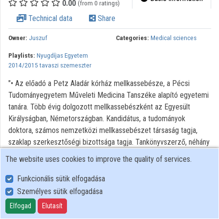
0.00
(from 0 ratings)
Technical data
Share
Contributors
Owner:
Juszuf
Categories:
Medical sciences
Playlists:
Nyugdíjas Egyetem
2014/2015 tavaszi szemeszter
"• Az előadó a Petz Aladár kórház mellkassebésze, a Pécsi
Tudományegyetem Műveleti Medicina Tanszéke alapító egyetemi
tanára. Több évig dolgozott mellkassebészként az Egyesült
Királyságban, Németországban. Kandidátus, a tudományok
doktora, számos nemzetközi mellkassebészet társaság tagja,
szaklap szerkesztőségi bizottsága tagja. Tankönyvszerző, néhány
hazai és számos külföldi oktatási program szervezője, előadója.
The website uses cookies to improve the quality of services.
Angol és magyar közleményeinek száma száz fölött van. Több
szabadalom birtokosa, eredeti műtét kidolgozója. Nevéhez
Funkcionális sütik elfogadása
fűződik a Kultúrmedicina (Medical Humanities) tantárgy kialakítása,
Személyes sütik elfogadása
honi bevezetése. Bölcsészeti (Történelem, MA) tanulmányait
Elfogad
Elutasít
ezévben fejezi be. Igazságügyi sebészeti szakértő."