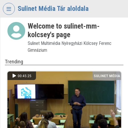
Skip header
Skip menu
Skip content
Sulinet Média Tár aloldala
Welcome to sulinet-mm-
VIDEO
TORIUM
kolcsey's page
SULINET
Sulinet Multimédia Nyíregyházi Kölcsey Ferenc
MÉDIA
Gimnázium
TÁR
Trending
Organization home
00:45:25
SULINET MÉDIA
Log In
TÁR
Organization discovery
Categories
Organization playlists
Organizations