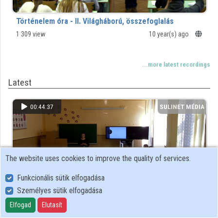
Contributors
Történelem óra - II. Világháború, összefoglalás
1 309 view
10 year(s) ago
...more latest recordings
Latest
00:44:37
SULINET MÉDIA
TÁR
The website uses cookies to improve the quality of services.
Funkcionális sütik elfogadása
Személyes sütik elfogadása
Elfogad
Elutasít
Angol nyelvi óra