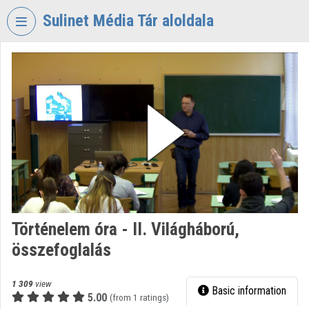
Skip header
Skip menu
Skip content
Sulinet Média Tár aloldala
VIDEO
TORIUM
SULINET
MÉDIA
TÁR
Organization home
Log In
Organization discovery
Történelem óra - II. Világháború,
összefoglalás
Categories
Organization playlists
1 309
view
Basic information
5.00
(from 1 ratings)
Organizations