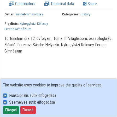
Contributors
Technical data
Share
Contributors
Owner:
sulinet-mm-kolcsey
Categories:
History
Playlists:
Nyíregyházi Kölcsey
Ferenc Gimnázium
Történelem óra 12. évfolyam. Téma: II. Világháború, összefoglalás
Előadó: Ferenczi Sándor Helyszín: Nyíregyházi Kölcsey Ferenc
Gimnázium
The website uses cookies to improve the quality of services.
Funkcionális sütik elfogadása
Személyes sütik elfogadása
User Policy
Adatkezelési tájékoztató (en)
Elfogad
Elutasít
Cookie Policy