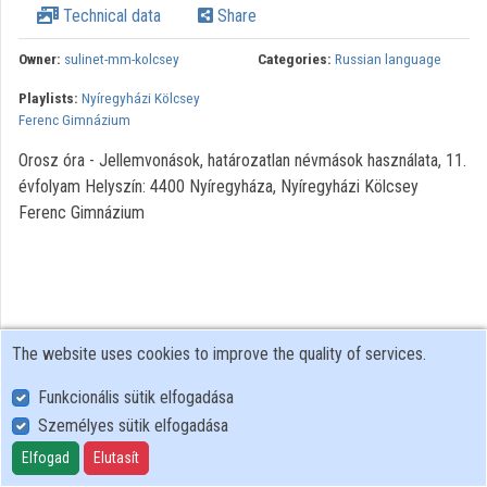
Technical data
Share
Contributors
Owner:
sulinet-mm-kolcsey
Categories:
Russian language
Playlists:
Nyíregyházi Kölcsey
Ferenc Gimnázium
Orosz óra - Jellemvonások, határozatlan névmások használata, 11.
évfolyam Helyszín: 4400 Nyíregyháza, Nyíregyházi Kölcsey
Ferenc Gimnázium
The website uses cookies to improve the quality of services.
Funkcionális sütik elfogadása
Személyes sütik elfogadása
User Policy
Adatkezelési tájékoztató (en)
Elfogad
Elutasít
Cookie Policy