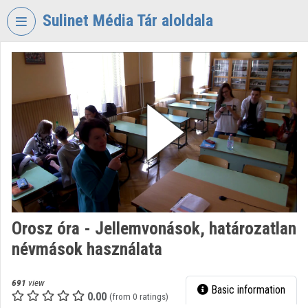
Skip header
Skip menu
Skip content
Sulinet Média Tár aloldala
VIDEO
TORIUM
SULINET
MÉDIA
TÁR
Organization home
Log In
Organization discovery
Orosz óra - Jellemvonások, határozatlan
névmások használata
Categories
Organization playlists
691
view
Basic information
0.00
(from 0 ratings)
Organizations