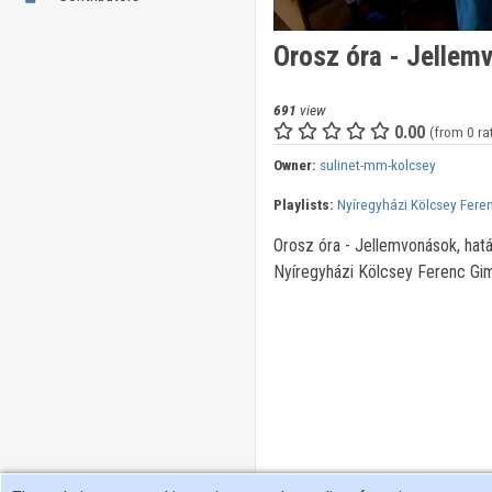
Orosz óra - Jellem
691
view
0.00
(from 0 ra
Owner:
sulinet-mm-kolcsey
Playlists:
Nyíregyházi Kölcsey Fer
Orosz óra - Jellemvonások, hat
Nyíregyházi Kölcsey Ferenc Gi