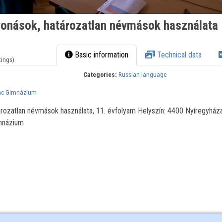
vonások, határozatlan névmások használata
Basic information
Technical data
tings)
Categories:
Russian language
enc Gimnázium
ározatlan névmások használata, 11. évfolyam Helyszín: 4400 Nyíregyháza
mnázium