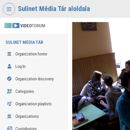
Skip header
Skip menu
Skip content
Sulinet Média Tár aloldala
VIDEO
TORIUM
SULINET MÉDIA TÁR
Organization home
Log In
Organization discovery
Categories
Organization playlists
Organizations
Contributors