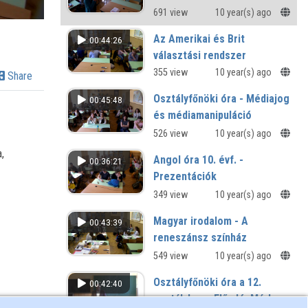
használata
691 view
10 year(s) ago
Az Amerikai és Brit
00:44:26
választási rendszer
The election systems of the USA
355 view
10 year(s) ago
Share
and GB
Osztályfőnöki óra - Médiajog
00:45:48
és médiamanipuláció
526 view
10 year(s) ago
,
Angol óra 10. évf. -
00:36:21
Prezentációk
349 view
10 year(s) ago
Magyar irodalom - A
00:43:39
reneszánsz színház
549 view
10 year(s) ago
Osztályfőnöki óra a 12.
00:42:40
osztályban - Előadó: Márk