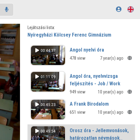
Lejátszási lista:
Nyíregyházi Kölcsey Ferenc Gimnázium
Angol nyelvi óra
00:44:37
478 view
7 year(s) ago
Angol óra, nyelvvizsga
01:11:09
feljészítés - Job / Work
949 view
10 year(s) ago
A Frank Birodalom
00:45:23
651 view
10 year(s) ago
Orosz óra - Jellemvonások,
00:45:54
határozatlan névmások