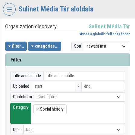
Skip header
Skip menu
Skip content
Sulinet Média Tár aloldala
Organization discovery
Sulinet Média Tár
VIDEO
TORIUM
vissza a globális felfedezéshez
SULINET
filter...
categories...
Sort
MÉDIA
TÁR
Filter
Organization home
Title and subtitle
Log In
Uploaded
-
Organization discovery
Contributor
Contributor
Category
Categories
Social history
×
Organization playlists
User
User
Organizations