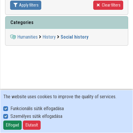
Apply filters
Clear filters
Contributors
Categories
Humanities
History
Social history
The website uses cookies to improve the quality of services.
Funkcionális sütik elfogadása
Személyes sütik elfogadása
User Policy
Adatkezelési tájékoztató (en)
Elfogad
Elutasít
Cookie Policy