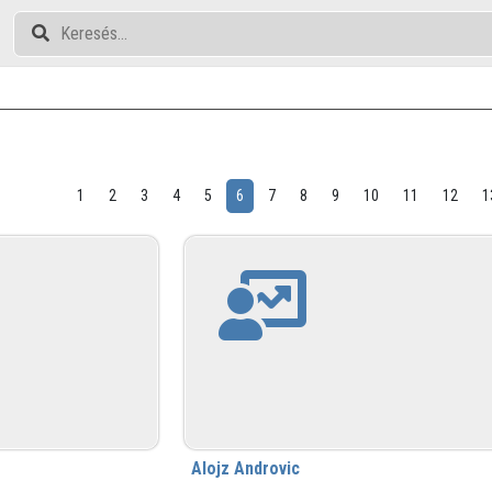
1
2
3
4
5
6
7
8
9
10
11
12
1
Alojz Androvic