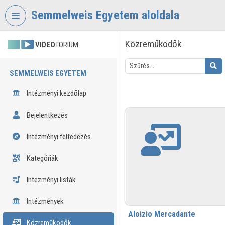
Fejléc kihagyása
Menü kihagyása
Tartalom kihagyása
Semmelweis Egyetem aloldala
Közreműködők
VIDEO
TORIUM
SEMMELWEIS EGYETEM
Intézményi kezdőlap
Bejelentkezés
Intézményi felfedezés
Kategóriák
Intézményi listák
Intézmények
Aloizio Mercadante
Közreműködők