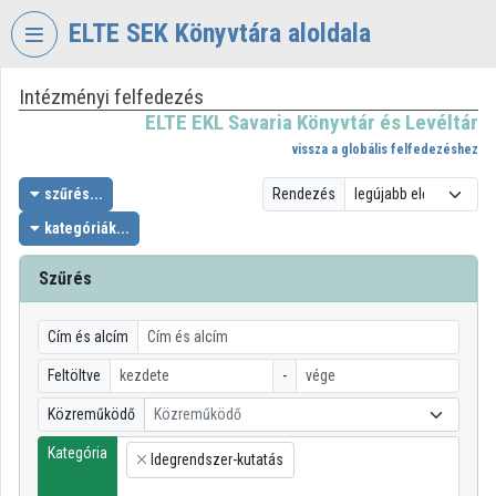
Fejléc kihagyása
Menü kihagyása
Tartalom kihagyása
ELTE SEK Könyvtára aloldala
Intézményi felfedezés
VIDEO
TORIUM
ELTE EKL Savaria Könyvtár és Levéltár
vissza a globális felfedezéshez
ELTE
EKL
szűrés...
Rendezés
SAVARIA
kategóriák...
KÖNYVTÁR
ÉS
Szűrés
LEVÉLTÁR
Intézményi kezdőlap
Cím és alcím
Bejelentkezés
Feltöltve
-
Közreműködő
Közreműködő
Intézményi felfedezés
Kategória
Idegrendszer-kutatás
×
Kategóriák