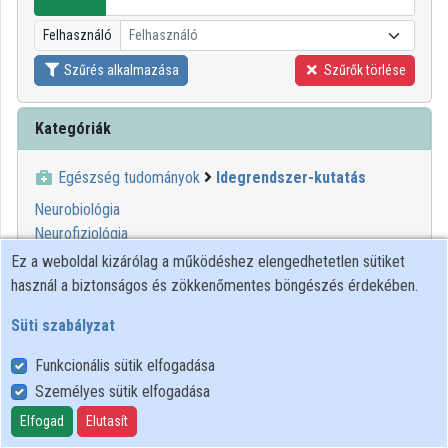
Intézményi listák
Felhasználó
Felhasználó
Intézmények
Szűrés alkalmazása
Szűrők törlése
Közreműködők
Kategóriák
Egészség tudományok
Idegrendszer-kutatás
Neurobiológia
Neurofiziológia
Neuroinformatika
Ez a weboldal kizárólag a működéshez elengedhetetlen sütiket
Neurokémia
használ a biztonságos és zökkenőmentes böngészés érdekében.
Neurológia
Süti szabályzat
Neuropszichológia
Funkcionális sütik elfogadása
00:14:44
ELTE SEK
Személyes sütik elfogadása
KÖNYVTÁRA
Elfogad
Elutasít