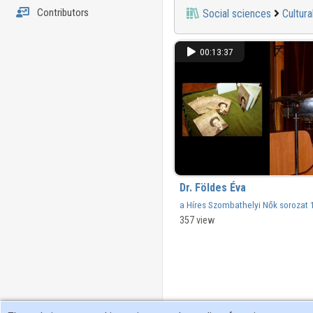
Contributors
Social sciences
Cultura
00:13:37
Dr. Földes Éva
a Híres Szombathelyi Nők sorozat 
könyvbemutatója
357 view