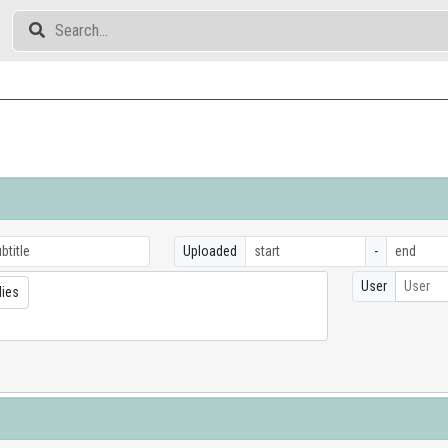
Uploaded
-
User
User
dies