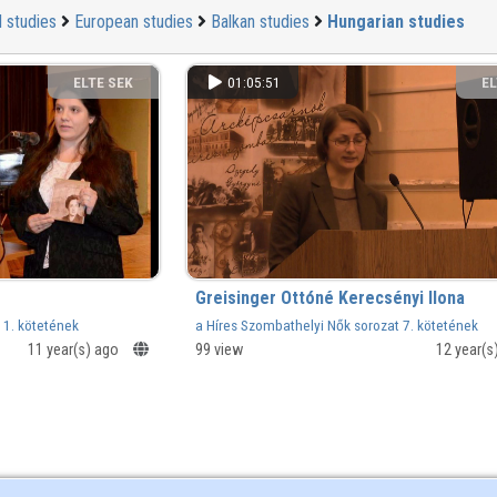
l studies
European studies
Balkan studies
Hungarian studies
ELTE SEK
01:05:51
EL
KÖNYVTÁRA
KÖ
Greisinger Ottóné Kerecsényi Ilona
11. kötetének
a Híres Szombathelyi Nők sorozat 7. kötetének
könyvbemutatója
11 year(s) ago
99 view
12 year(s