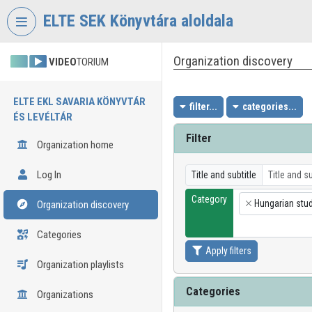
Skip header
Skip menu
Skip content
ELTE SEK Könyvtára aloldala
Organization discovery
VIDEO
TORIUM
ELTE EKL SAVARIA KÖNYVTÁR
filter...
categories...
ÉS LEVÉLTÁR
Filter
Organization home
Log In
Title and subtitle
Category
Hungarian stu
Organization discovery
×
Categories
Apply filters
Organization playlists
Categories
Organizations