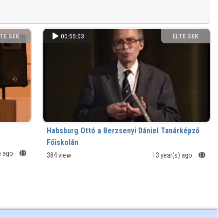
TE SEK
00:55:03
ELTE SEK
NYVTÁRA
KÖNYVTÁRA
Habsburg Ottó a Berzsenyi Dániel Tanárképző
Főiskolán
) ago
384 view
13 year(s) ago