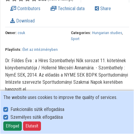
Organization playlists
Contributors
Technical data
Share
Organizations
Download
Contributors
Owner:
csuk
Categories:
Hungarian studies
,
Sport
Playlists:
Élet az intézményben
Dr. Földes Éva : a Híres Szombathelyi Nők sorozat 11. kötetének
könyvbemutatója / Hollerné Mecséri Annamária. - Szombathely :
NymE SEK, 2014. Az előadás a NYME SEK BDPK Sporttudományi
Intézete szervezte Sporttudományi Szakmai Napok keretében
hangzott el.
The website uses cookies to improve the quality of services.
Funkcionális sütik elfogadása
Személyes sütik elfogadása
User Policy
Adatkezelési tájékoztató (en)
Elfogad
Elutasít
Cookie Policy