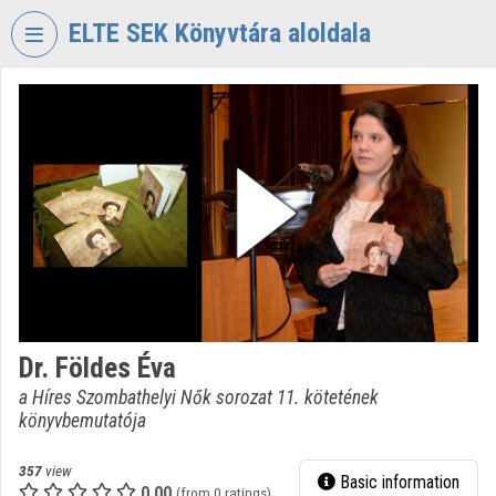
Skip header
Skip menu
Skip content
ELTE SEK Könyvtára aloldala
VIDEO
TORIUM
ELTE
EKL
SAVARIA
KÖNYVTÁR
ÉS
LEVÉLTÁR
Organization home
Dr. Földes Éva
Log In
a Híres Szombathelyi Nők sorozat 11. kötetének
könyvbemutatója
Organization discovery
Categories
357
view
Basic information
0.00
(from 0 ratings)