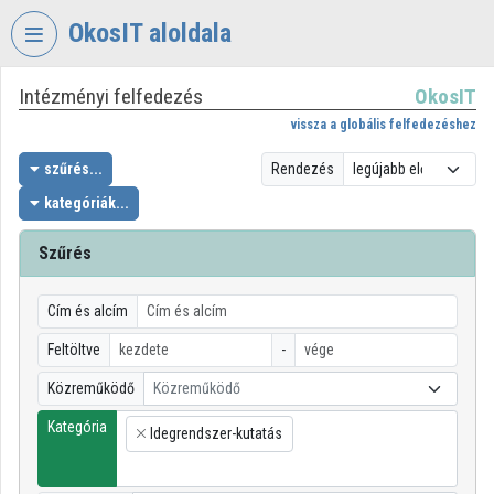
Fejléc kihagyása
Menü kihagyása
Tartalom kihagyása
OkosIT aloldala
Intézményi felfedezés
OkosIT
VIDEO
TORIUM
vissza a globális felfedezéshez
OKOSIT
szűrés...
Rendezés
kategóriák...
Intézményi kezdőlap
Bejelentkezés
Szűrés
Intézményi felfedezés
Cím és alcím
Kategóriák
Feltöltve
-
Közreműködő
Közreműködő
Intézményi listák
Kategória
Idegrendszer-kutatás
Intézmények
×
Közreműködők