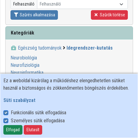
Felhasználó
Felhasználó
Szűrés alkalmazása
Szűrők törlése
Kategóriák
Egészség tudományok
Idegrendszer-kutatás
Neurobiológia
Neurofiziológia
Neuroinformatika
Neurokémia
Ez a weboldal kizárólag a működéshez elengedhetetlen sütiket
Neurológia
használ a biztonságos és zökkenőmentes böngészés érdekében.
Neuropszichológia
Süti szabályzat
Funkcionális sütik elfogadása
Személyes sütik elfogadása
Felhasználói szabályzat
Adatkezelési tájékoztató
Elfogad
Elutasít
Süti szabályzat