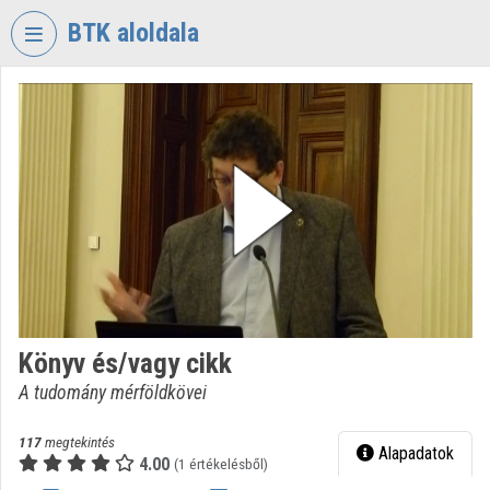
Fejléc kihagyása
Menü kihagyása
Tartalom kihagyása
BTK aloldala
VIDEO
TORIUM
BÖLCSÉSZETTUDOMÁNYI
KUTATÓKÖZPONT
Intézményi kezdőlap
Bejelentkezés
Intézményi felfedezés
Könyv és/vagy cikk
Kategóriák
A tudomány mérföldkövei
Intézményi listák
117
megtekintés
Alapadatok
Intézmények
4.00
(1 értékelésből)