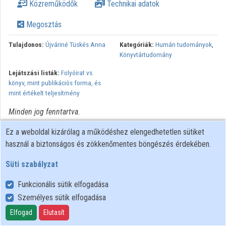
Közreműködők
Technikai adatok
Közreműködők
Megosztás
Tulajdonos:
Újváriné Tüskés Anna
Kategóriák:
Humán tudományok
,
Könyvtártudomány
Lejátszási listák:
Folyóirat vs.
könyv, mint publikációs forma, és
mint értékelt teljesítmény
Minden jog fenntartva.
Ez a weboldal kizárólag a működéshez elengedhetetlen sütiket
használ a biztonságos és zökkenőmentes böngészés érdekében.
Süti szabályzat
Funkcionális sütik elfogadása
Személyes sütik elfogadása
Felhasználói szabályzat
Adatkezelési tájékoztató
Elfogad
Elutasít
Süti szabályzat