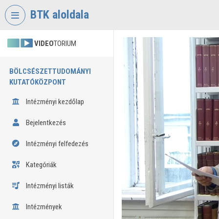
Fejléc kihagyása
Menü kihagyása
Tartalom kihagyása
BTK aloldala
VIDEO
TORIUM
BÖLCSÉSZETTUDOMÁNYI
KUTATÓKÖZPONT
Intézményi kezdőlap
Bejelentkezés
Intézményi felfedezés
Kategóriák
Intézményi listák
Intézmények