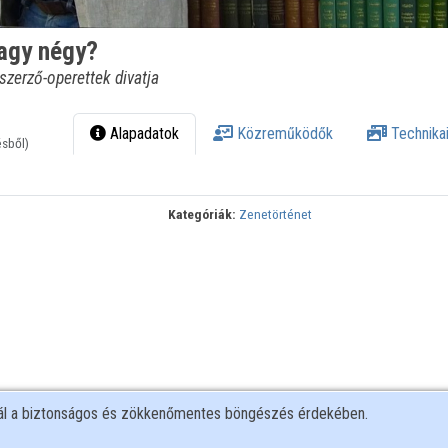
vagy négy?
szerző-operettek divatja
Alapadatok
Közreműködők
Technikai
ésből)
Kategóriák:
Zenetörténet
nál a biztonságos és zökkenőmentes böngészés érdekében.