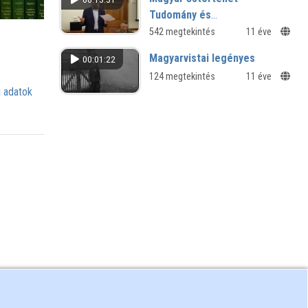
Tudomány és
hagyományőrzés c. könyv
542 megtekintés
11 éve
bemutatója
Magyarvistai legényes
00:01:22
124 megtekintés
11 éve
 adatok