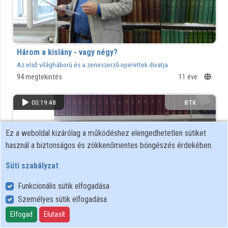
Közreműködők
Három a kislány - vagy négy?
Az első világháború és a zeneszerző-operettek divatja
94 megtekintés
11 éve
00:19:48
BTK
Ez a weboldal kizárólag a működéshez elengedhetetlen sütiket
használ a biztonságos és zökkenőmentes böngészés érdekében.
Süti szabályzat
Funkcionális sütik elfogadása
Személyes sütik elfogadása
Elfogad
Elutasít
A pesti színházi ipar nemzetközi