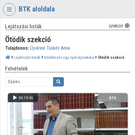
Fejléc kihagyása
Menü kihagyása
Tartalom kihagyása
BTK aloldala
Lejátszási listák
szekció
VIDEO
TORIUM
Ötödik szekció
BÖLCSÉSZETTUDOMÁNYI
Tulajdonos:
Újváriné Tüskés Anna
KUTATÓKÖZPONT
Lejátszási listák
Emlékezés egy nyár-éjszakára
Ötödik szekció
Intézményi kezdőlap
Felvételek
Bejelentkezés
Intézményi felfedezés
00:19:36
BTK
Kategóriák
Intézményi listák
Intézmények