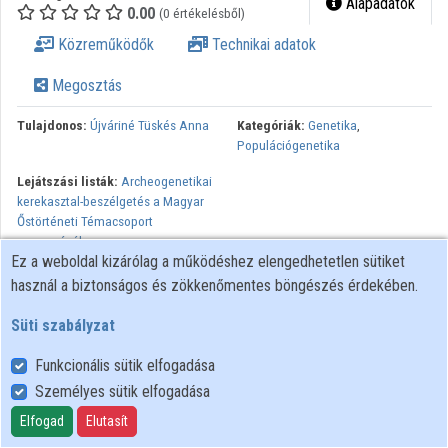
Alapadatok
0.00
(0 értékelésből)
Közreműködők
Közreműködők
Technikai adatok
Megosztás
Tulajdonos:
Újváriné Tüskés Anna
Kategóriák:
Genetika
,
Populációgenetika
Lejátszási listák:
Archeogenetikai
kerekasztal-beszélgetés a Magyar
Őstörténeti Témacsoport
szervezésében
Ez a weboldal kizárólag a működéshez elengedhetetlen sütiket
Minden jog fenntartva.
használ a biztonságos és zökkenőmentes böngészés érdekében.
Süti szabályzat
Funkcionális sütik elfogadása
Személyes sütik elfogadása
Felhasználói szabályzat
Adatkezelési tájékoztató
Elfogad
Elutasít
Süti szabályzat