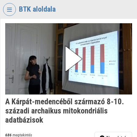
Fejléc kihagyása
Menü kihagyása
Tartalom kihagyása
BTK aloldala
VIDEO
TORIUM
BÖLCSÉSZETTUDOMÁNYI
KUTATÓKÖZPONT
Intézményi kezdőlap
Bejelentkezés
Intézményi felfedezés
A Kárpát-medencéből származó 8-10.
Kategóriák
századi archaikus mitokondriális
Intézményi listák
adatbázisok
Intézmények
686
megtekintés