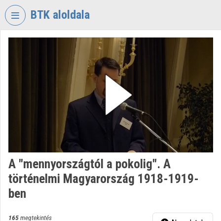
Fejléc kihagyása
Menü kihagyása
Tartalom kihagyása
BTK aloldala
VIDEO
TORIUM
BÖLCSÉSZETTUDOMÁNYI
KUTATÓKÖZPONT
Intézményi kezdőlap
Bejelentkezés
Intézményi felfedezés
A "mennyországtól a pokolig". A
Kategóriák
történelmi Magyarország 1918-1919-
Intézményi listák
ben
Intézmények
165
megtekintés