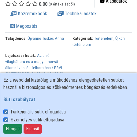
Alapadatok
0.00
(0 értékelésből)
Közreműködők
Közreműködők
Technikai adatok
Megosztás
Tulajdonos:
Újváriné Tüskés Anna
Kategóriák:
Történelem
,
Újkori
történelem
Lejátszási listák:
Az első
világháború és a magyar-horvát
államközösség felbomlása / PRVI
SVJETSKI RAT I RASPAD UGARSKO-
Ez a weboldal kizárólag a működéshez elengedhetetlen sütiket
HRVATSKE DRŽAVE
használ a biztonságos és zökkenőmentes böngészés érdekében.
Minden jog fenntartva.
Süti szabályzat
Funkcionális sütik elfogadása
Személyes sütik elfogadása
Felhasználói szabályzat
Adatkezelési tájékoztató
Elfogad
Elutasít
Süti szabályzat