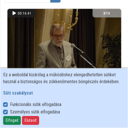
Közreműködők
00:16:41
BTK
Ez a weboldal kizárólag a működéshez elengedhetetlen sütiket
A Monarchia horvát ezredei és az első világháború
használ a biztonságos és zökkenőmentes böngészés érdekében.
144 megtekintés
12 éve
Süti szabályzat
00:21:18
BTK
Funkcionális sütik elfogadása
Személyes sütik elfogadása
Elfogad
Elutasít