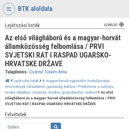
Fejléc kihagyása
Menü kihagyása
Tartalom kihagyása
BTK aloldala
Lejátszási listák
szekció
VIDEO
TORIUM
Az első világháború és a magyar-horvát
BÖLCSÉSZETTUDOMÁNYI
államközösség felbomlása / PRVI
KUTATÓKÖZPONT
SVJETSKI RAT I RASPAD UGARSKO-
Intézményi kezdőlap
HRVATSKE DRŽAVE
Tulajdonos:
Újváriné Tüskés Anna
Bejelentkezés
Lejátszási listák
A magyar-horvát együttélés fordulópontjai:
Intézményi felfedezés
intézmények, társadalom, gazdaság, kultúra / Prekretnice u suživotu
Hrvata i Mađara: Ustanove, društvo, gospodarstvo i kultura
Az első
Kategóriák
világháború és a magyar-horvát államközösség felbomlása / PRVI
SVJETSKI RAT I RASPAD UGARSKO-HRVATSKE DRŽAVE
Intézményi listák
Felvételek
Intézmények