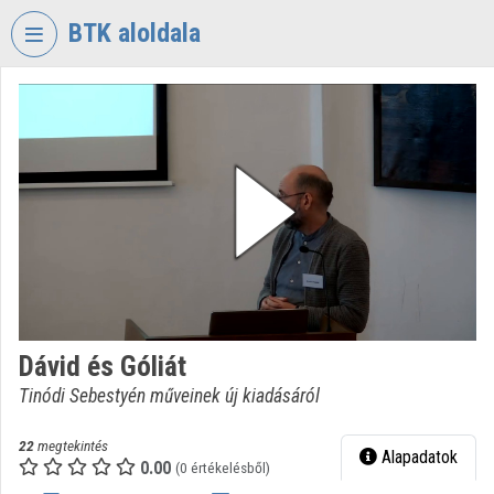
Fejléc kihagyása
Menü kihagyása
Tartalom kihagyása
BTK aloldala
VIDEO
TORIUM
BÖLCSÉSZETTUDOMÁNYI
KUTATÓKÖZPONT
Intézményi kezdőlap
Bejelentkezés
Intézményi felfedezés
Dávid és Góliát
Kategóriák
Tinódi Sebestyén műveinek új kiadásáról
Intézményi listák
22
megtekintés
Alapadatok
Intézmények
0.00
(0 értékelésből)