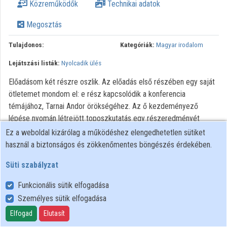
Közreműködők
Technikai adatok
Közreműködők
Megosztás
Tulajdonos:
Kategóriák:
Magyar irodalom
Lejátszási listák:
Nyolcadik ülés
Előadásom két részre oszlik. Az előadás első részében egy saját
ötletemet mondom el: e rész kapcsolódik a konferencia
témájához, Tarnai Andor örökségéhez. Az ő kezdeményező
lépése nyomán létrejött toposzkutatás egy részeredményét
szeretném felhasználni Tinódi Dávid és Góliát című bibliai
Ez a weboldal kizárólag a működéshez elengedhetetlen sütiket
históriájának – és mint látni fogjuk, ezen keresztül a bibliai
használ a biztonságos és zökkenőmentes böngészés érdekében.
históriák kötetbeli jelenlétének – értelmezéséhez. Mindeddig
Süti szabályzat
csak hipotéziseink voltak arra, hogy vajon Tinódi számára miért
volt olyan fontos a bibliai témák beillesztése a Cronica anyagába;
Funkcionális sütik elfogadása
ezen új forrás bekapcsolása módot nyújt a kötet szerkezetének
Személyes sütik elfogadása
újragondolására. A Cronica kompozícióját legutóbb Szigeti Molnár
Elfogad
Elutasít
Dávid vizsgálta; az ő megfigyeléseihez egy további markáns