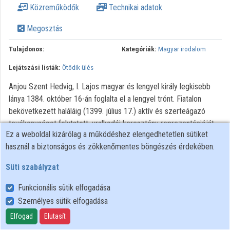
Közreműködők
Technikai adatok
Közreműködők
Megosztás
Tulajdonos:
Kategóriák:
Magyar irodalom
Lejátszási listák:
Ötödik ülés
Anjou Szent Hedvig, I. Lajos magyar és lengyel király legkisebb
lánya 1384. október 16-án foglalta el a lengyel trónt. Fiatalon
bekövetkezett haláláig (1399. július 17.) aktív és szerteágazó
tevékenységet folytatott, uralkodói keresztény reprezentációját
Ez a weboldal kizárólag a működéshez elengedhetetlen sütiket
meghatározták a nyilvános vallásos cselekedetei: például
használ a biztonságos és zökkenőmentes böngészés érdekében.
kolostoralapítások; adományozások; a Zsoltározók Kollégiumának
megalapítása; a krakkói egyetem teológiai karának létrehozása és
Süti szabályzat
nagyrészt saját vagyonával való támogatása; az újonnan
keresztény hitre tért litván nép pártfogolása, egyházi
Funkcionális sütik elfogadása
intézményeinek kialakításában való részvétele; a lengyel katolikus
Személyes sütik elfogadása
szellemi elit kialakítása; stb. Mindennek következtében hatalmas
Elfogad
Elutasít
népszerűségre tett szert Lengyelországban, amit számos hozzá