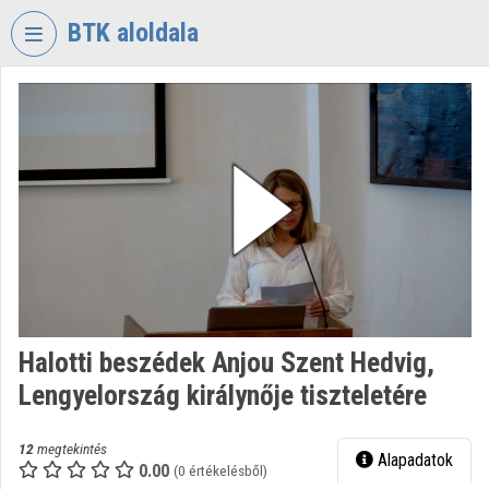
Fejléc kihagyása
Menü kihagyása
Tartalom kihagyása
BTK aloldala
VIDEO
TORIUM
BÖLCSÉSZETTUDOMÁNYI
KUTATÓKÖZPONT
Intézményi kezdőlap
Bejelentkezés
Intézményi felfedezés
Halotti beszédek Anjou Szent Hedvig,
Kategóriák
Lengyelország királynője tiszteletére
Intézményi listák
12
megtekintés
Alapadatok
Intézmények
0.00
(0 értékelésből)