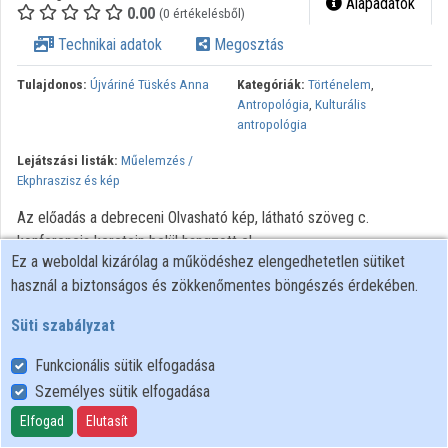
Alapadatok
0.00
(0 értékelésből)
Közreműködők
Technikai adatok
Megosztás
Tulajdonos:
Újváriné Tüskés Anna
Kategóriák:
Történelem
,
Antropológia
,
Kulturális
antropológia
Lejátszási listák:
Műelemzés /
Ekphraszisz és kép
Az előadás a debreceni Olvasható kép, látható szöveg c.
konferencia keretein belül hangzott el.
Ez a weboldal kizárólag a működéshez elengedhetetlen sütiket
Minden jog fenntartva.
használ a biztonságos és zökkenőmentes böngészés érdekében.
Süti szabályzat
Funkcionális sütik elfogadása
Személyes sütik elfogadása
Felhasználói szabályzat
Adatkezelési tájékoztató
Elfogad
Elutasít
Süti szabályzat