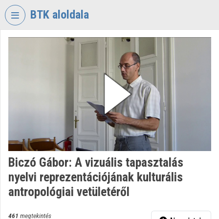
Fejléc kihagyása
Menü kihagyása
Tartalom kihagyása
BTK aloldala
VIDEO
TORIUM
BÖLCSÉSZETTUDOMÁNYI
KUTATÓKÖZPONT
Intézményi kezdőlap
Bejelentkezés
Intézményi felfedezés
Biczó Gábor: A vizuális tapasztalás
Kategóriák
nyelvi reprezentációjának kulturális
Intézményi listák
antropológiai vetületéről
Intézmények
461
megtekintés