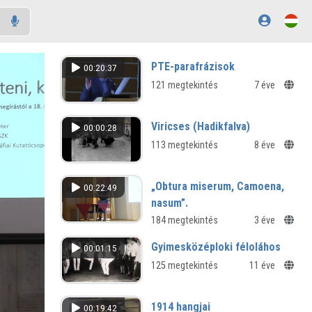
PTE-parafrázisok
00:20:37
121 megtekintés
7 éve
Viricses (Hadikfalva)
00:00:28
113 megtekintés
8 éve
„Obtura miserum, Camoena,
00:22:49
nasum”.
A becstelen könyv és a könyv
184 megtekintés
3 éve
megbecstelenítése a humanista
Gyimesközéploki féloláhos
00:01:15
epigrammaköltészetben
125 megtekintés
11 éve
1914 hangjai
00:19:42