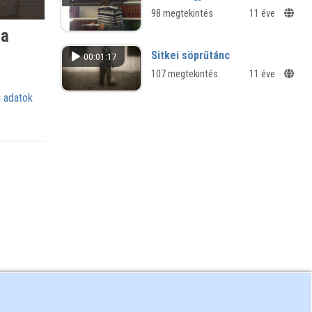
98 megtekintés
11 éve
 a
Sitkei söprűtánc
00:01:17
107 megtekintés
11 éve
 adatok