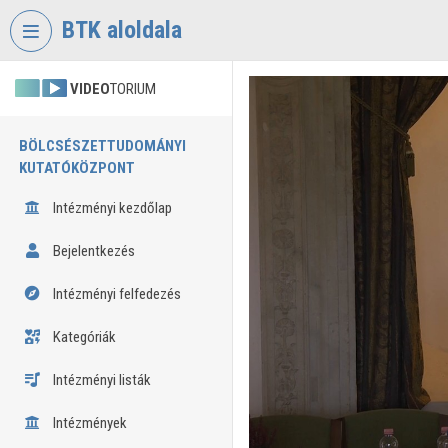
Fejléc kihagyása
Menü kihagyása
Tartalom kihagyása
BTK aloldala
VIDEO
TORIUM
BÖLCSÉSZETTUDOMÁNYI
KUTATÓKÖZPONT
Intézményi kezdőlap
Bejelentkezés
Intézményi felfedezés
Kategóriák
Intézményi listák
Intézmények