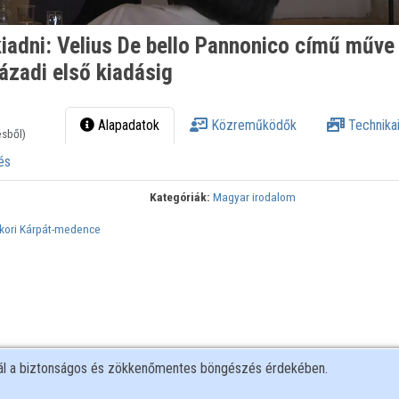
 kiadni: Velius De bello Pannonico című műve
ázadi első kiadásig
Alapadatok
Közreműködők
Technikai
ésből)
és
Kategóriák:
Magyar irodalom
jkori Kárpát-medence
nál a biztonságos és zökkenőmentes böngészés érdekében.