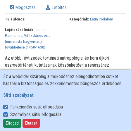
Közreműködők
Megosztás
Letöltés
Tulajdonos:
Kategóriák:
Latin irodalom
Lejátszási listák:
Janus
Pannonius, Vitéz János és a
humanista hagyomány
továbbélése (1450-1630)
Az utóbbi évtizedek történeti antropológiai és kora újkori
eszmetörténeti kutatásainak köszönhetően a reneszánsz
testképpel kapcsolatos vizsgálódások kiterjedtek az uralkodók
Ez a weboldal kizárólag a működéshez elengedhetetlen sütiket
ábrázolásaira is. Eközben egyre több irodalom- és
használ a biztonságos és zökkenőmentes böngészés érdekében.
művészettörténeti tanulmány igyekszik elemezni annak mikéntjét,
hogy milyen szerepet játszhatott a fiziognómiai sémák
Süti szabályzat
alkalmazása az egyes híres személyiségek
Funkcionális sütik elfogadása
(ön)reprezentációjában. Korábbi kutatásaimból kiindulva, amelyek
a Hunyadi Mátyásról született leírások és a fiziognómiai irodalom
Személyes sütik elfogadása
kapcsolatát vizsgálták, arra keresem a választ, hogy hasonló, az
Elfogad
Elutasít
alapvetően az antik biográfia- és történetírás eszköztárában