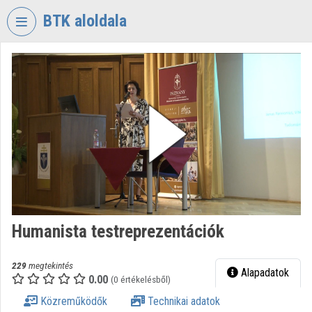
Fejléc kihagyása
Menü kihagyása
Tartalom kihagyása
BTK aloldala
VIDEO
TORIUM
BÖLCSÉSZETTUDOMÁNYI
KUTATÓKÖZPONT
Intézményi kezdőlap
Bejelentkezés
Intézményi felfedezés
Humanista testreprezentációk
Kategóriák
Intézményi listák
229
megtekintés
Alapadatok
0.00
(0 értékelésből)
Intézmények
Közreműködők
Technikai adatok